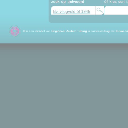
Oudheid
zoek op trefwoord
óf kies een 
3000 v Chr. - 500 n Chr
Dit is een initiatief van
Regionaal Archief Tilburg
in samenwerking met
Gemeent