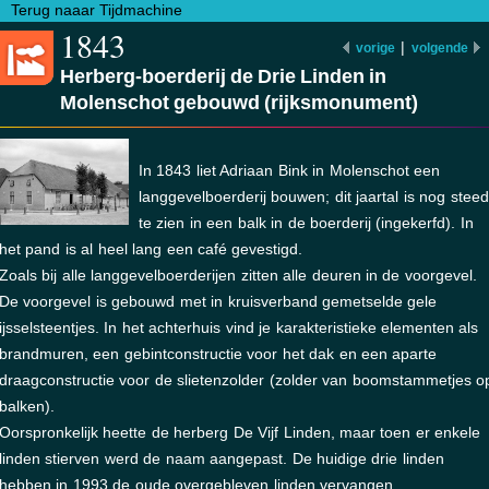
Terug naaar Tijdmachine
1843
|
vorige
volgende
Herberg-boerderij de Drie Linden in
Molenschot gebouwd (rijksmonument)
In 1843 liet Adriaan Bink in Molenschot een
langgevelboerderij bouwen; dit jaartal is nog stee
te zien in een balk in de boerderij (ingekerfd). In
het pand is al heel lang een café gevestigd.
Zoals bij alle langgevelboerderijen zitten alle deuren in de voorgevel.
De voorgevel is gebouwd met in kruisverband gemetselde gele
ijsselsteentjes. In het achterhuis vind je karakteristieke elementen als
brandmuren, een gebintconstructie voor het dak en een aparte
draagconstructie voor de slietenzolder (zolder van boomstammetjes o
balken).
Oorspronkelijk heette de herberg De Vijf Linden, maar toen er enkele
linden stierven werd de naam aangepast. De huidige drie linden
hebben in 1993 de oude overgebleven linden vervangen.