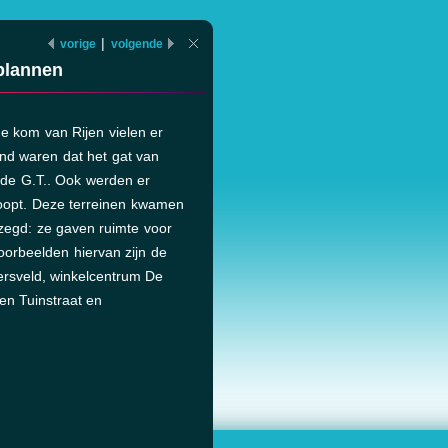
|
vorige
volgende
plannen
de kom van Rijen vielen er
nd waren dat het gat van
 de G.T.. Ook werden er
oopt. Deze terreinen kwamen
zegd: ze gaven ruimte voor
oorbeelden hiervan zijn de
ersveld, winkelcentrum De
sen Tuinstraat en