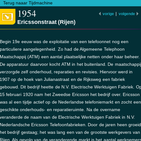
Terug naaar Tijdmachine
1954
|
vorige
volgende
Ericssonstraat (Rijen)
Begin 19e eeuw was de exploitatie van een telefoonnet nog een
particuliere aangelegenheid. Zo had de Algemeene Telephoon
Maatschappij (ATM) een aantal plaatselijke netten onder haar beheer.
De apparatuur daarvoor kocht ATM in het buitenland. De maatschappi
verzorgde zelf onderhoud, reparaties en revisies. Hiervoor werd in
1907 op de hoek van Julianastraat en de Rijksweg een fabriek
gebouwd. Dit bedrijf heette de N.V. Electrische Werktuigen Fabriek. O
15 februari 1920 nam het Zweedse Ericsson het bedrijf over. Ericsson
was al een tijdje actief op de Nederlandse telefoniemarkt en zocht een
geschikte onderhouds- en reparatieruimte. Na de overname
veranderde de naam van de Electrische Werktuigen Fabriek in N.V.
Nederlandsche Ericsson Telefoonfabrieken. Door de jaren heen groei
het bedrijf gestaag; het was lang een van de grootste werkgevers van
Rijen. Als gevolg van de veranderende markt is het aantal werknemer