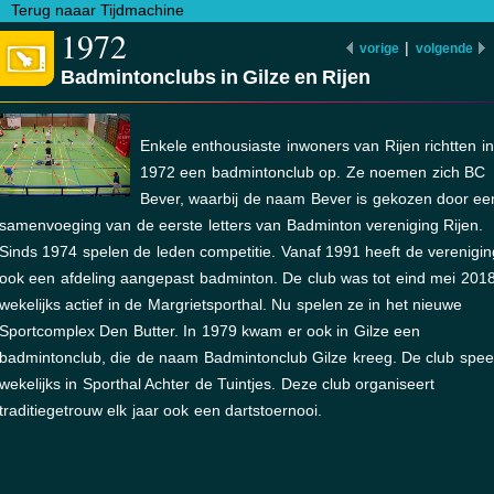
Terug naaar Tijdmachine
1972
|
vorige
volgende
Badmintonclubs in Gilze en Rijen
Enkele enthousiaste inwoners van Rijen richtten in
1972 een badmintonclub op. Ze noemen zich BC
Bever, waarbij de naam Bever is gekozen door ee
samenvoeging van de eerste letters van Badminton vereniging Rijen.
Sinds 1974 spelen de leden competitie. Vanaf 1991 heeft de verenigin
ook een afdeling aangepast badminton. De club was tot eind mei 201
wekelijks actief in de Margrietsporthal. Nu spelen ze in het nieuwe
Sportcomplex Den Butter. In 1979 kwam er ook in Gilze een
badmintonclub, die de naam Badmintonclub Gilze kreeg. De club spee
wekelijks in Sporthal Achter de Tuintjes. Deze club organiseert
traditiegetrouw elk jaar ook een dartstoernooi.